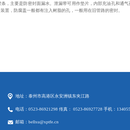
胶条，主要是防密封面漏水。泄漏带可用作垫片，内部充油孔和通气
定装置，防腐盖一般都有注入树脂的孔，一般用在旧管路的密封。
地址：泰州市高港区永安洲镇东夹江路
电话：0523-86921298 传真： 0523-86927728 手机：134055
邮箱：bellxu@xptfe.cn