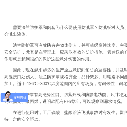
需要法兰防护罩和阀套为什么要使用防溅罩？防溅板对人员
会溅出液体。
法兰防护罩可有效防有害物体伤人，并可减缓腐蚀速度。主
安全防护，尤其是在管理上。应采取有效的防护措施。管输送的
作用就是起到很好的保护这些意外伤害的作用。
因此，现在越来越多的生产企业意识到预防的重要性，并及时
高温接口处伤人。法兰防护罩规格齐全，品种繁多。用输送不同
加工。适于-196℃~300℃温度范围内的所有场所，有耐候性、
法兰防护罩有高绝缘性能、防紫外线和防静电功能。尺寸稳
纯铁氟龙、聚丙烯，透明款配有PH试纸，可以观察到漏水情况。
在进行使用时，工厂硫酸、盐酸溶液飞溅事故时有发生。聚
持一定的安全距离。