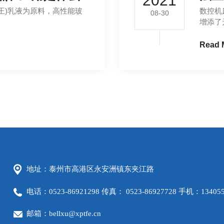
2021
)乳液为原料，高性能玻
数控机
08-30
增添了
Read 
地址：泰州市高港区永安洲镇东夹江路
电话：0523-86921298 传真： 0523-86927728 手机：134055
邮箱：bellxu@xptfe.cn