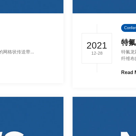
Confe
特氟
2021
格状传送带...
特氟龙
12-28
纤维布
Read 