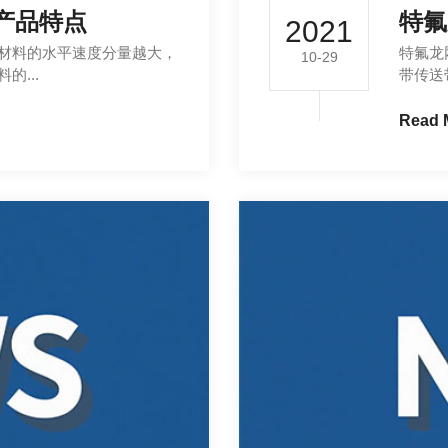
产品特点
特氟
2021
材料的水平速度分量越大，
特氟龙
10-29
...
带传送
Read 