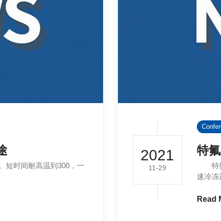
Confe
途
特氟
2021
短时间耐高温到300，一
特氟龙
11-29
速冷冻
Read 