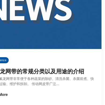
rence
龙网带的常规分类以及用途的介绍
网带非常便于各种蔬菜的除砂、清洗杀菌、杀菌前煮、快
运输、维护和拆卸。 传动网皮带广泛...
More