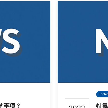
Confe
的事项？
特氟