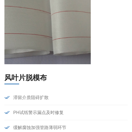
风叶片脱模布
滞留介质阻碍扩散
PH试纸警示漏点及时修复
缓解腐蚀加强管路薄弱环节